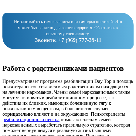
Не занимайтесь самолечением или самодиагностикой. Это
может быть опасно для вашего здоровья. Обратитесь к
опытному специалисту.
Звоните:
+7 (969) 777-39-11
Работа с родственниками пациентов
Предусматривает программа реабилитации Day Top и помощь
психотерапевтов созависимым родственникам находящихся
на лечении наркоманов. Члены семей наркозависимых также
могут участвовать в реабилитационном процессе, т. к.
действия их близких, имеющих болезненную тягу к
психоактивным веществам, в большинстве случаев
отрицательно
влияют и на окружающих. Психотерапевты
реабилитационного центра
помогают членам семей
наркозависимых выработать правильную стратегию, которая
поможет вернувшемуся в реальную жизнь бывшему
зависимому адаптироваться в социуме. Поддержка