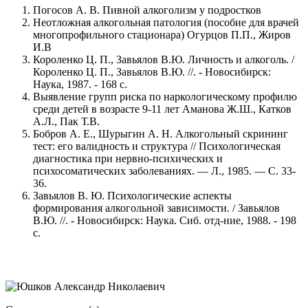
Погосов А. В. Пивной алкоголизм у подростков
Неотложная алкогольная патология (пособие для врачей
многопрофильного стационара) Огурцов П.П., Жиров
И.В
Короленко Ц. П., Завьялов В.Ю. Личность и алкоголь. /
Короленко Ц. П., Завьялов В.Ю. //. - Новосибирск:
Наука, 1987. - 168 с.
Выявление групп риска по наркологическому профилю
среди детей в возрасте 9-11 лет Аманова Ж.Ш., Катков
А.Л., Пак Т.В.
Бобров А. Е., Шурыгин А. Н. Алкогольный скрининг
тест: его валидность и структура // Психологическая
диагностика при нервно-психических и
психосоматических заболеваниях. — Л., 1985. — С. 33-
36.
Завьялов В. Ю. Психологические аспекты
формирования алкогольной зависимости. / Завьялов
В.Ю. //. - Новосибирск: Наука. Сиб. отд-ние, 1988. - 198
с.