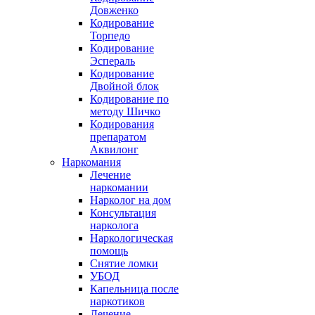
Довженко
Кодирование
Торпедо
Кодирование
Эспераль
Кодирование
Двойной блок
Кодирование по
методу Шичко
Кодирования
препаратом
Аквилонг
Наркомания
Лечение
наркомании
Нарколог на дом
Консультация
нарколога
Наркологическая
помощь
Снятие ломки
УБОД
Капельница после
наркотиков
Лечение