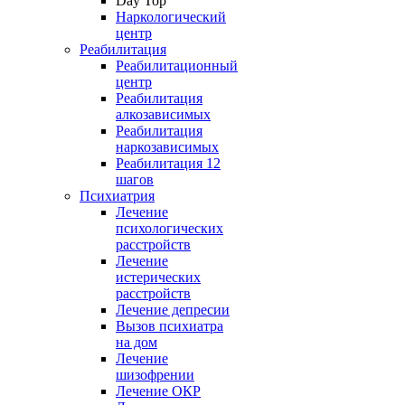
Day Top
Наркологический
центр
Реабилитация
Реабилитационный
центр
Реабилитация
алкозависимых
Реабилитация
наркозависимых
Реабилитация 12
шагов
Психиатрия
Лечение
психологических
расстройств
Лечение
истерических
расстройств
Лечение депресии
Вызов психиатра
на дом
Лечение
шизофрении
Лечение ОКР